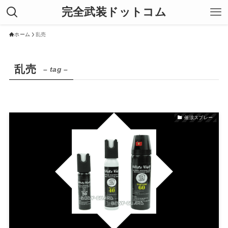
完全武装ドットコム
ホーム
乱売
乱売
– tag –
催涙スプレー