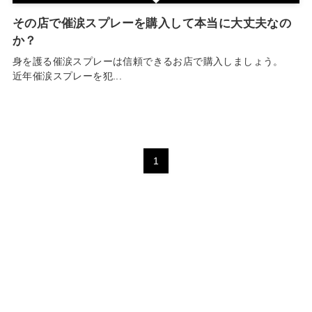
その店で催涙スプレーを購入して本当に大丈夫なの
か？
身を護る催涙スプレーは信頼できるお店で購入しましょう。
近年催涙スプレーを犯...
1