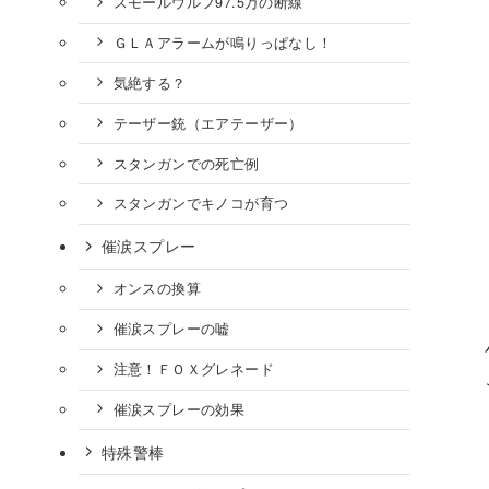
スモールウルフ97.5万の断線
ＧＬＡアラームが鳴りっぱなし！
気絶する？
テーザー銃（エアテーザー）
スタンガンでの死亡例
スタンガンでキノコが育つ
催涙スプレー
オンスの換算
催涙スプレーの嘘
注意！ＦＯＸグレネード
催涙スプレーの効果
特殊警棒