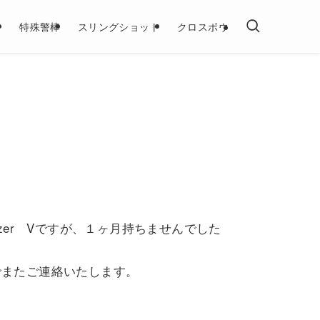
ー
特殊警棒
スリングショット
クロスボウ
zer Vですが、１ヶ月持ちませんでした
ジでまたご連絡いたします。